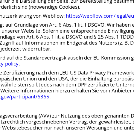
für die Darstellung der Seite, zur Bereitstellung besti
derlich sind (notwendige Cookies).
chutzerklärung von Webflow:
https://webflow.com/legal/eu-
auf Grundlage von Art. 6 Abs. 1 lit. f DSGVO. Wir haben e
g unserer Website. Sofern eine entsprechende Einwilligung
ndlage von Art. 6 Abs. 1 lit. a DSGVO und § 25 Abs. 1 TDDDG
griff auf Informationen im Endgerät des Nutzers (z. B. D
 jederzeit widerrufbar.
d auf die Standardvertragsklauseln der EU-Kommission gest
y-policy
.
Zertifizierung nach dem „EU-US Data Privacy Framework“ 
äischen Union und den USA, der die Einhaltung europäis
ährleisten soll. Jedes nach dem DPF zertifizierte Unterne
 Weitere Informationen hierzu erhalten Sie vom Anbieter 
gov/participant/6365
.
ragsverarbeitung (AVV) zur Nutzung des oben genannten D
zrechtlich vorgeschriebenen Vertrag, der gewährleistet, 
 Websitebesucher nur nach unseren Weisungen und unte