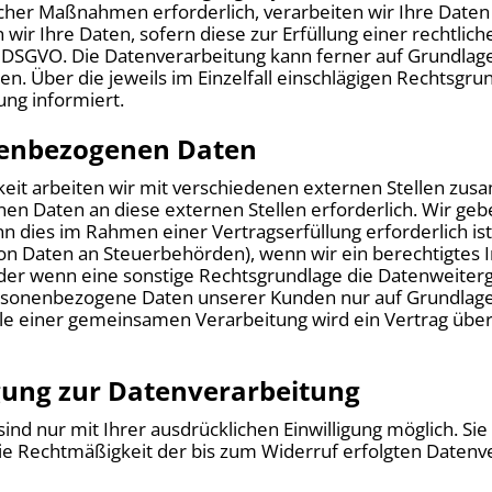
her Maßnahmen erforderlich, verarbeiten wir Ihre Daten au
ir Ihre Daten, sofern diese zur Erfüllung einer rechtliche
. c DSGVO. Die Datenverarbeitung kann ferner auf Grundla
lgen. Über die jeweils im Einzelfall einschlägigen Rechtsgr
ng informiert.
enbezogenen Daten
it arbeiten wir mit verschiedenen externen Stellen zusa
n Daten an diese externen Stellen erforderlich. Wir g
n dies im Rahmen einer Vertragserfüllung erforderlich ist
von Daten an Steuerbehörden), wenn wir ein berechtigtes Int
r wenn eine sonstige Rechtsgrundlage die Datenweiterga
rsonenbezogene Daten unserer Kunden nur auf Grundlage 
alle einer gemeinsamen Verarbeitung wird ein Vertrag üb
igung zur Datenverarbeitung
nd nur mit Ihrer ausdrücklichen Einwilligung möglich. Sie 
 Die Rechtmäßigkeit der bis zum Widerruf erfolgten Daten