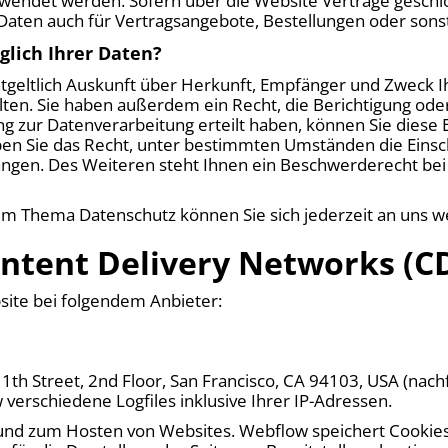
rwendet werden. Sofern über die Website Verträge gesch
aten auch für Vertragsangebote, Bestellungen oder sonst
glich Ihrer Daten?
ntgeltlich Auskunft über Herkunft, Empfänger und Zweck 
en. Sie haben außerdem ein Recht, die Berichtigung ode
ng zur Datenverarbeitung erteilt haben, können Sie diese Ei
n Sie das Recht, unter bestimmten Umständen die Einsc
gen. Des Weiteren steht Ihnen ein Beschwerderecht bei
um Thema Datenschutz können Sie sich jederzeit an uns 
ontent Delivery Networks (C
site bei folgendem Anbieter:
 11th Street, 2nd Floor, San Francisco, CA 94103, USA (na
verschiedene Logfiles inklusive Ihrer IP-Adressen.
n und zum Hosten von Websites. Webflow speichert Cookies