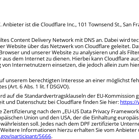
. Anbieter ist die Cloudflare Inc., 101 Townsend St., San F
eiltes Content Delivery Network mit DNS an. Dabei wird te
 Website über das Netzwerk von Cloudflare geleitet. Das 
rowser und unserer Website zu analysieren und als Filte
 aus dem Internet zu dienen. Hierbei kann Cloudflare au
von Internetnutzern einsetzen, die jedoch allein zum h
auf unserem berechtigten Interesse an einer möglichst feh
 (Art. 6 Abs. 1 lit. f DSGVO).
rd auf die Standardvertragsklauseln der EU-Kommission ge
 und Datenschutz bei Cloudflare finden Sie hier:
https:/
Zertifizierung nach dem „EU-US Data Privacy Framework“ 
äischen Union und den USA, der die Einhaltung europäis
ährleisten soll. Jedes nach dem DPF zertifizierte Unterne
 Weitere Informationen hierzu erhalten Sie vom Anbieter 
gov/participant/5666
.